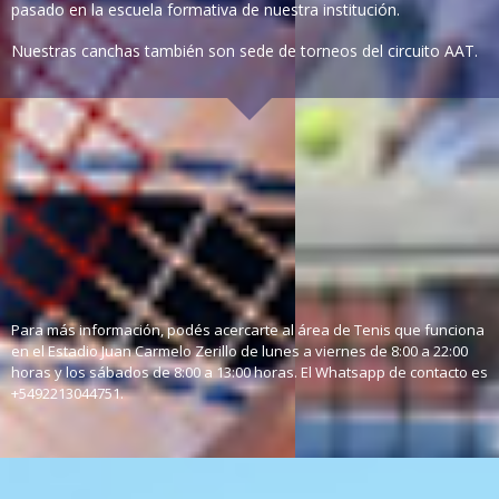
pasado en la escuela formativa de nuestra institución.
Nuestras canchas también son sede de torneos del circuito AAT.
Días de actividad:
lunes a viernes
Lugar: Estadio Juan
Carmelo Zerillo (60 y
118)
Para más información, podés acercarte al área de Tenis que funciona
en el Estadio Juan Carmelo Zerillo de lunes a viernes de 8:00 a 22:00
horas y los sábados de 8:00 a 13:00 horas. El Whatsapp de contacto es
+5492213044751.