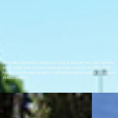
Días de actividad:
Días de actividad:
Lunes, miércoles y viernes –
Lunes, miércoles y viernes –
10:00, 16:00 o 18:00 hs.
10:00 o 16:00 hs.
Martes y jueves – 17:00 hs.
Martes y jueves 19:00 hs
Sábados – 10:00 hs.
Sábados 11:00 hs.
Lugar: Estadio Juan Carmelo
Lugar: Estadio Juan Carmelo
Zerillo (60 y 118)
Zerillo (60 y 118)
Para más información, podés acercarte al área de Tenis que funciona
en el Estadio Juan Carmelo Zerillo de lunes a viernes de 8:00 a 22:00
horas y los sábados de 8:00 a 13:00 horas. El Whatsapp de contacto es
+5492213044751.