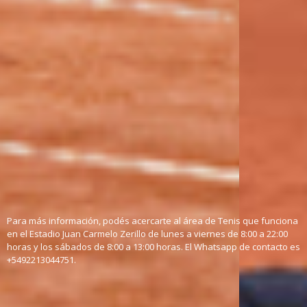
Sábados 8:00, 13:00 o 14:00 hs.
Lugar: Estadio Juan Carmelo
Lugar: Estadio Juan Carmelo
Zerillo (60 y 118)
Zerillo (60 y 118)
Avanzado
Días de actividad:
Lunes, miércoles y viernes –
11:00 o 21:00 hs.
Martes y jueves 16:00 o 21:00 hs.
Lugar: Estadio Juan Carmelo
Zerillo (60 y 118)
Para más información, podés acercarte al área de Tenis que funciona
en el Estadio Juan Carmelo Zerillo de lunes a viernes de 8:00 a 22:00
horas y los sábados de 8:00 a 13:00 horas. El Whatsapp de contacto es
+5492213044751.