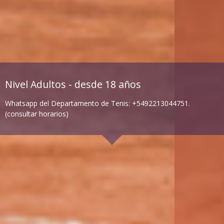
Nivel Adultos - desde 18 años
Whatsapp del Departamento de Tenis: +5492213044751.
(consultar horarios)
Principiantes
Intermedio
Días de actividad:
Días de actividad:
Lunes, miércoles y viernes –
Lunes, miércoles y viernes –
8:00, 15:00, 17:00, 20:00 o 21:00
9:00, 14:00, 16:00 o 20:00 hs.
hs.
Martes y jueves 10:00, 15:00 o
Martes y Jueves – 8:00, 14:00,
20:00 hs.
17:00 o 20:00 hs.
Sábados 9:00, 14:00 o 15:00 hs.