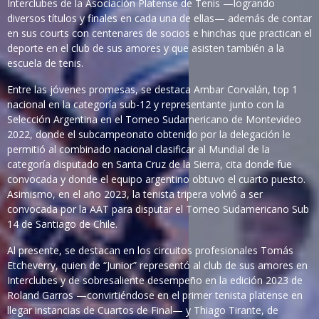
Interclubes de la Asociación Platense de Tenis —logrando
diversos títulos y finales en cada una de ellas— además de contar
en sus courts con centenares de socios e hinchas que practican el
deporte en el club de sus amores y que asisten también a la
escuela de tenis.
Entre las jóvenes promesas, se destaca Ambar Corvalán, top 1
nacional en la categoría sub-12 y representante junto con la
Selección Argentina en el Torneo Sudamericano de Montevideo
2022, donde el subcampeonato obtenido por la delegación le
permitió al combinado nacional clasificar al Mundial de la
categoría disputado en Santa Cruz de la Sierra, cita donde fue
convocada y donde el equipo argentino obtuvo el cuarto puesto.
Asimismo, en el año 2023, la tenista tripera volvió a ser
convocada por la AAT para disputar el Torneo Sudamericano Sub
14 de Santiago de Chile.
Al presente, se destacan en los circuitos profesionales Tomás
Etcheverry, quien de “Junior” representó al club de sus amores en
Interclubes y de sobresaliente desempeño en la edición 2023 de
Roland Garros —convirtiéndose en el primer tenista platense en
llegar instancias de Cuartos de Final— y Thiago Tirante, de