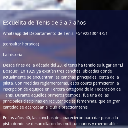
Escuelita de Tenis de 5 a 7 años
Whatsapp del Departamento de Tenis: +5492213044751.
(consultar horarios)
La historia
Desde fines de la década del 20, el tenis ha tenido su lugar en “El
Bosque”. En 1929 ya existían tres canchas, ubicadas donde
actualmente se encuentran las canchas principales, cerca de la
pileta. Con medidas reglamentarias, esos courts permitieron la
inscripción de equipos en Tercera categoría de la Federación de
Tenis. Durante aquellos primeros tiempos, fue una de las
principales disciplinas en reclutar socias femeninas, que en gran
cantidad se acercaban al club a practicar tenis.
En los años 40, las canchas desaparecieron para dar paso a la
pista donde se desarrollaron los multitudinarios y memorables