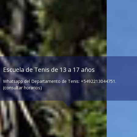
Escuela de Tenis de 13 a 17 años
Whatsapp del Departamento de Tenis: +5492213044751.
(consultar horarios)
Nivel Inicial
Nivel Intermedio
Días de actividad:
Días de actividad:
Lunes, miércoles y viernes 17:00
Martes y jueves 9:00 o 18:00 hs.
o 19:00 hs.
Sábados 12:00 hs.