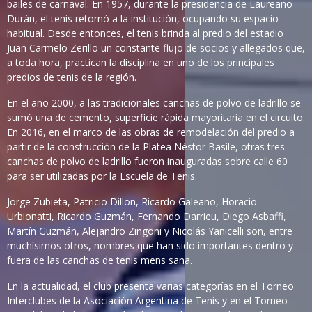
bailes de carnaval. En 1957, durante la presidencia de Laureano
Durán, el tenis retornó a la institución, ocupando su espacio
habitual. Desde entonces, el tenis brinda al predio del estadio
Juan Carmelo Zerillo un constante flujo de socios y allegados que,
a toda hora, practican la disciplina en uno de los principales
predios de tenis de la región.
En el año 2000, a las tradicionales canchas de polvo de ladrillo se
sumó una de cemento, superficie rápida mayoritaria en el circuito.
En 2016, en el marco de las obras de remodelación del predio a
partir de la construcción de la Platea Néstor Basile, otras tres
canchas de polvo de ladrillo fueron inauguradas sobre calle 60
para ser utilizadas por la Escuela de Tenis.
Jorge Zubieta, Patricio Dillon, Ricardo Galeano, Horacio
Urbionatti, Ricardo Guzmán, Fernando Darrieu, Diego Asbaffi,
Martín Guzmán, Alejandro Zingoni y Nicolás Yanicelli son, entre
muchísimos otros, nombres que han sido importantes dentro y
fuera de las canchas de tenis mens sana.
En la actualidad, el club presenta varias categorías en el Torneo
Interclubes de la Asociación Argentina de Tenis y en el Torneo