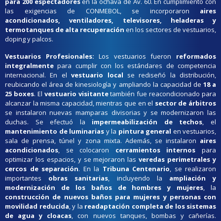
para 200 espectadores
en la ochava de Av. 60. En cumplimiento con
las exigencias de CONMEBOL, se incorporaron
aires
acondicionados, ventiladores, televisores, heladeras y
termotanques de alta recuperación
en los sectores de vestuarios,
doping y palcos.
Vestuarios Profesionales:
Los vestuarios fueron
reformados
integralmente
para cumplir con los estándares de competencia
internacional. En el
vestuario local
se rediseñó la distribución,
reubicando el área de kinesiología y ampliando la capacidad de
18 a
25 boxes
. El
vestuario visitante
también fue reacondicionado para
alcanzar la misma capacidad, mientras que en el
sector de árbitros
se instalaron nuevas mamparas divisorias y se modernizaron las
duchas. Se efectuó la
impermeabilización de techos
, el
mantenimiento de luminarias
y la
pintura general
en vestuarios,
sala de prensa, túnel y zona mixta. Además, se instalaron
aires
acondicionados
, se colocaron
cerramientos internos
para
optimizar los espacios, y se mejoraron las
veredas perimetrales y
cercos de separación
. En la
Tribuna Centenario
, se realizaron
importantes
obras sanitarias
, incluyendo la
ampliación y
modernización de los baños de hombres y mujeres
, la
construcción de nuevos baños para mujeres y personas con
movilidad reducida
, y la
readaptación completa de los sistemas
de agua y cloacas
, con nuevos tanques, bombas y cañerías.