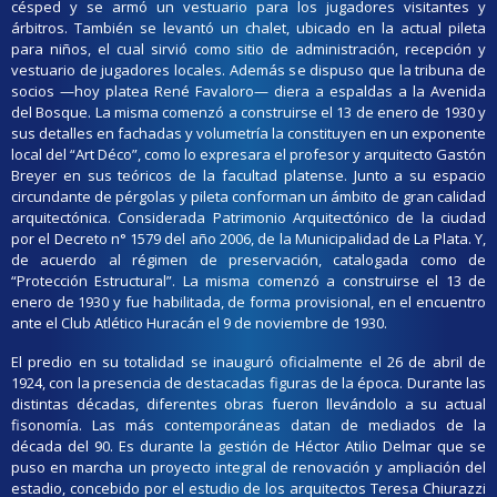
césped y se armó un vestuario para los jugadores visitantes y
árbitros. También se levantó un chalet, ubicado en la actual pileta
para niños, el cual sirvió como sitio de administración, recepción y
vestuario de jugadores locales. Además se dispuso que la tribuna de
socios —hoy platea René Favaloro— diera a espaldas a la Avenida
del Bosque. La misma comenzó a construirse el 13 de enero de 1930 y
sus detalles en fachadas y volumetría la constituyen en un exponente
local del “Art Déco”, como lo expresara el profesor y arquitecto Gastón
Breyer en sus teóricos de la facultad platense. Junto a su espacio
circundante de pérgolas y pileta conforman un ámbito de gran calidad
arquitectónica. Considerada Patrimonio Arquitectónico de la ciudad
por el Decreto n° 1579 del año 2006, de la Municipalidad de La Plata. Y,
de acuerdo al régimen de preservación, catalogada como de
“Protección Estructural”. La misma comenzó a construirse el 13 de
enero de 1930 y fue habilitada, de forma provisional, en el encuentro
ante el Club Atlético Huracán el 9 de noviembre de 1930.
El predio en su totalidad se inauguró oficialmente el 26 de abril de
1924, con la presencia de destacadas figuras de la época. Durante las
distintas décadas, diferentes obras fueron llevándolo a su actual
fisonomía. Las más contemporáneas datan de mediados de la
década del 90. Es durante la gestión de Héctor Atilio Delmar que se
puso en marcha un proyecto integral de renovación y ampliación del
estadio, concebido por el estudio de los arquitectos Teresa Chiurazzi