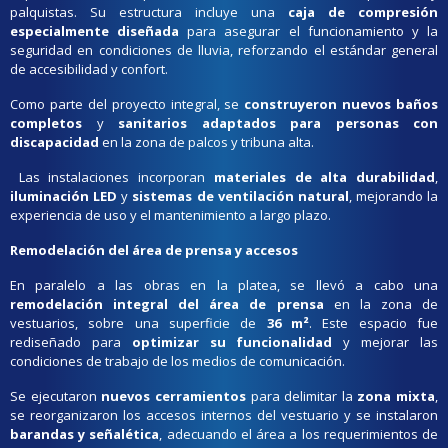
palquistas. Su estructura incluye una
caja de compresión
especialmente diseñada
para asegurar el funcionamiento y la
seguridad en condiciones de lluvia, reforzando el estándar general
de accesibilidad y confort.
Como parte del proyecto integral, se
construyeron nuevos baños
completos
y
sanitarios adaptados para personas con
discapacidad
en la zona de palcos y tribuna alta.
Las instalaciones incorporan
materiales de alta durabilidad
,
iluminación LED
y
sistemas de ventilación natural
, mejorando la
experiencia de uso y el mantenimiento a largo plazo.
Remodelación del área de prensa y accesos
En paralelo a las obras en la platea, se llevó a cabo una
remodelación integral del área de prensa
en la zona de
vestuarios, sobre una superficie de
36 m²
. Este espacio fue
rediseñado para
optimizar su funcionalidad
y mejorar las
condiciones de trabajo de los medios de comunicación.
Se ejecutaron
nuevos cerramientos
para delimitar la
zona mixta
,
se reorganizaron los accesos internos del vestuario y se instalaron
barandas y señalética
, adecuando el área a los requerimientos de