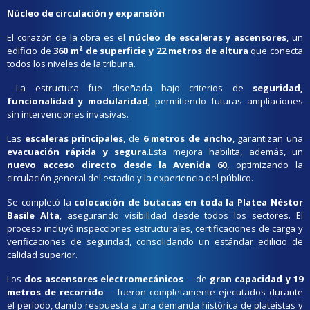
Núcleo de circulación y expansión
El corazón de la obra es el
núcleo de escaleras y ascensores
, un
edificio de
360 m² de superficie y 22 metros de altura
que conecta
todos los niveles de la tribuna.
La estructura fue diseñada bajo criterios de
seguridad,
funcionalidad y modularidad
, permitiendo futuras ampliaciones
sin intervenciones invasivas.
Las
escaleras principales
, de
6 metros de ancho
, garantizan una
evacuación rápida y segura
.Esta mejora habilita, además, un
nuevo acceso directo desde la Avenida 60
, optimizando la
circulación general del estadio y la experiencia del público.
Se completó la
colocación de butacas en toda la Platea Néstor
Basile Alta
, asegurando visibilidad desde todos los sectores. El
proceso incluyó inspecciones estructurales, certificaciones de carga y
verificaciones de seguridad, consolidando un estándar edilicio de
calidad superior.
Los
dos ascensores electromecánicos
—de
gran capacidad y 19
metros de recorrido
— fueron completamente ejecutados durante
el período, dando respuesta a una demanda histórica de plateístas y