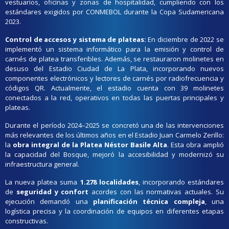
vestuarios, oficinas y zonas de hospitalidad, cumpliendo con los
estándares exigidos por CONMEBOL durante la Copa Sudamericana
2023.
Control de accesos y sistema de plateas:
En diciembre de 2022 se
implementó un sistema informático para la emisión y control de
carnés de platea transferibles. Además, se restauraron molinetes en
desuso del Estadio Ciudad de La Plata, incorporando nuevos
componentes electrónicos y lectores de carnés por radiofrecuencia y
códigos QR. Actualmente, el estadio cuenta con 39 molinetes
conectados a la red, operativos en todas las puertas principales y
plateas.
Durante el período 2024–2025 se concretó una de las intervenciones
más relevantes de los últimos años en el Estadio Juan Carmelo Zerillo:
la
obra integral de la Platea Néstor Basile Alta
. Esta obra amplió
la capacidad del Bosque, mejoró la accesibilidad y modernizó su
infraestructura general.
La nueva platea suma
1.278 localidades
, incorporando estándares
de
seguridad y confort
acordes con las normativas actuales. Su
ejecución demandó una
planificación técnica compleja
, una
logística precisa y la coordinación de equipos en diferentes etapas
constructivas.