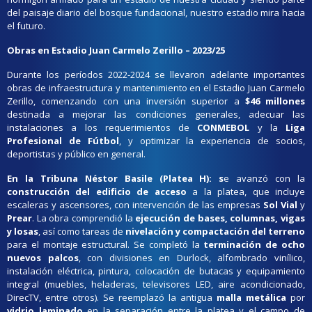
del paisaje diario del bosque fundacional, nuestro estadio mira hacia
el futuro.
Obras en Estadio Juan Carmelo Zerillo – 2023/25
Durante los períodos 2022-2024 se llevaron adelante importantes
obras de infraestructura y mantenimiento en el Estadio Juan Carmelo
Zerillo, comenzando con una inversión superior a
$46 millones
destinada a mejorar las condiciones generales, adecuar las
instalaciones a los requerimientos de
CONMEBOL
y la
Liga
Profesional de Fútbol
, y optimizar la experiencia de socios,
deportistas y público en general.
En la Tribuna Néstor Basile (Platea H): s
e avanzó con la
construcción del edificio de acceso
a la platea, que incluye
escaleras y ascensores, con intervención de las empresas
Sol Vial
y
Prear
. La obra comprendió la
ejecución de bases, columnas, vigas
y losas
, así como tareas de
nivelación y compactación del terreno
para el montaje estructural. Se completó la
terminación de ocho
nuevos palcos
, con divisiones en Durlock, alfombrado vinílico,
instalación eléctrica, pintura, colocación de butacas y equipamiento
integral (muebles, heladeras, televisores LED, aire acondicionado,
DirecTV, entre otros). Se reemplazó la antigua
malla metálica
por
vidrio laminado
en la separación entre la platea y el campo de