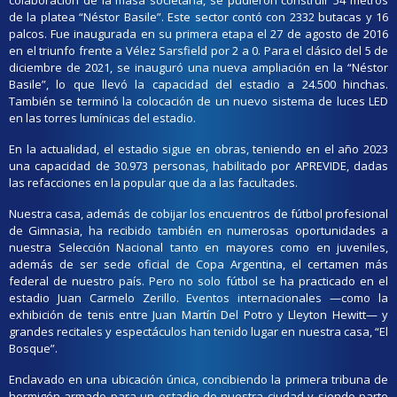
colaboración de la masa societaria, se pudieron construir 54 metros
de la platea “Néstor Basile”. Este sector contó con 2332 butacas y 16
palcos. Fue inaugurada en su primera etapa el 27 de agosto de 2016
en el triunfo frente a Vélez Sarsfield por 2 a 0. Para el clásico del 5 de
diciembre de 2021, se inauguró una nueva ampliación en la “Néstor
Basile”, lo que llevó la capacidad del estadio a 24.500 hinchas.
También se terminó la colocación de un nuevo sistema de luces LED
en las torres lumínicas del estadio.
En la actualidad, el estadio sigue en obras, teniendo en el año 2023
una capacidad de 30.973 personas, habilitado por APREVIDE, dadas
las refacciones en la popular que da a las facultades.
Nuestra casa, además de cobijar los encuentros de fútbol profesional
de Gimnasia, ha recibido también en numerosas oportunidades a
nuestra Selección Nacional tanto en mayores como en juveniles,
además de ser sede oficial de Copa Argentina, el certamen más
federal de nuestro país. Pero no solo fútbol se ha practicado en el
estadio Juan Carmelo Zerillo. Eventos internacionales —como la
exhibición de tenis entre Juan Martín Del Potro y Lleyton Hewitt— y
grandes recitales y espectáculos han tenido lugar en nuestra casa, “El
Bosque”.
Enclavado en una ubicación única, concibiendo la primera tribuna de
hormigón armado para un estadio de nuestra ciudad y siendo parte