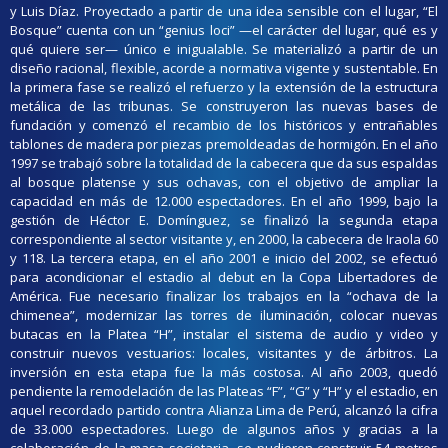
y Luis Díaz. Proyectado a partir de una idea sensible con el lugar, “El
Bosque” cuenta con un “genius loci” —el carácter del lugar, qué es y
qué quiere ser— único e inigualable. Se materializó a partir de un
diseño racional, flexible, acorde a normativa vigente y sustentable. En
la primera fase se realizó el refuerzo y la extensión de la estructura
metálica de las tribunas. Se construyeron las nuevas bases de
fundación y comenzó el recambio de los históricos y entrañables
tablones de madera por piezas premoldeadas de hormigón. En el año
1997 se trabajó sobre la totalidad de la cabecera que da sus espaldas
al bosque platense y sus ochavas, con el objetivo de ampliar la
capacidad en más de 12.000 espectadores. En el año 1999, bajo la
gestión de Héctor E. Domínguez, se finalizó la segunda etapa
correspondiente al sector visitante y, en 2000, la cabecera de Iraola 60
y 118. La tercera etapa, en el año 2001 e inicio del 2002, se efectuó
para acondicionar el estadio al debut en la Copa Libertadores de
América. Fue necesario finalizar los trabajos en la “ochava de la
chimenea”, modernizar las torres de iluminación, colocar nuevas
butacas en la Platea “H”, instalar el sistema de audio y video y
construir nuevos vestuarios: locales, visitantes y de árbitros. La
inversión en esta etapa fue la más costosa. Al año 2003, quedó
pendiente la remodelación de las Plateas “F”, “G” y “H” y el estadio, en
aquel recordado partido contra Alianza Lima de Perú, alcanzó la cifra
de 33.000 espectadores. Luego de algunos años y gracias a la