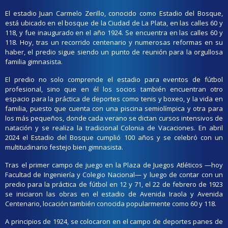
El estadio Juan Carmelo Zerillo, conocido como Estadio del Bosque,
está ubicado en el bosque de la Ciudad de La Plata, en las calles 60 y
118, y fue inaugurado en el año 1924. Se encuentra en las calles 60 y
118. Hoy, tras un recorrido centenario y numerosas reformas en su
haber, el predio sigue siendo un punto de reunión para la orgullosa
familia gimnasista.
El predio no solo comprende el estadio para eventos de fútbol
profesional, sino que en él los socios también encuentran otro
espacio para la práctica de deportes como tenis y boxeo, y la vida en
familia, puesto que cuenta con una piscina semiolímpica y otra para
los más pequeños, donde cada verano se dictan cursos intensivos de
natación y se realiza la tradicional Colonia de Vacaciones. En abril
2024 el Estadio del Bosque cumplió 100 años y se celebró con un
multitudinario festejo bien gimnasista.
Tras el primer campo de juego en la Plaza de Juegos Atléticos —hoy
Facultad de Ingeniería y Colegio Nacional— y luego de contar con un
predio para la práctica de fútbol en 12 y 71, el 22 de febrero de 1923
se iniciaron las obras en el estadio de Avenida Iraola y Avenida
Centenario, locación también conocida popularmente como 60 y 118.
A principios de 1924, se colocaron en el campo de deportes panes de