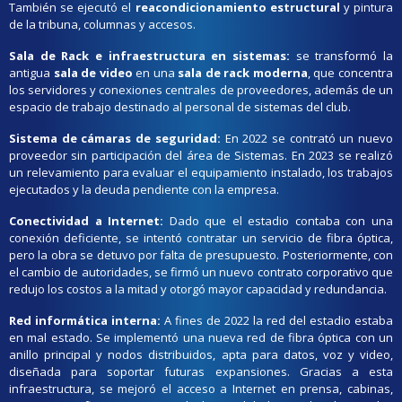
También se ejecutó el
reacondicionamiento estructural
y pintura
de la tribuna, columnas y accesos.
Sala de Rack e infraestructura en sistemas:
se transformó la
antigua
sala de video
en una
sala de rack moderna
, que concentra
los servidores y conexiones centrales de proveedores, además de un
espacio de trabajo destinado al personal de sistemas del club.
Sistema de cámaras de seguridad:
En 2022 se contrató un nuevo
proveedor sin participación del área de Sistemas. En 2023 se realizó
un relevamiento para evaluar el equipamiento instalado, los trabajos
ejecutados y la deuda pendiente con la empresa.
Conectividad a Internet:
Dado que el estadio contaba con una
conexión deficiente, se intentó contratar un servicio de fibra óptica,
pero la obra se detuvo por falta de presupuesto. Posteriormente, con
el cambio de autoridades, se firmó un nuevo contrato corporativo que
redujo los costos a la mitad y otorgó mayor capacidad y redundancia.
Red informática interna:
A fines de 2022 la red del estadio estaba
en mal estado. Se implementó una nueva red de fibra óptica con un
anillo principal y nodos distribuidos, apta para datos, voz y video,
diseñada para soportar futuras expansiones. Gracias a esta
infraestructura, se mejoró el acceso a Internet en prensa, cabinas,