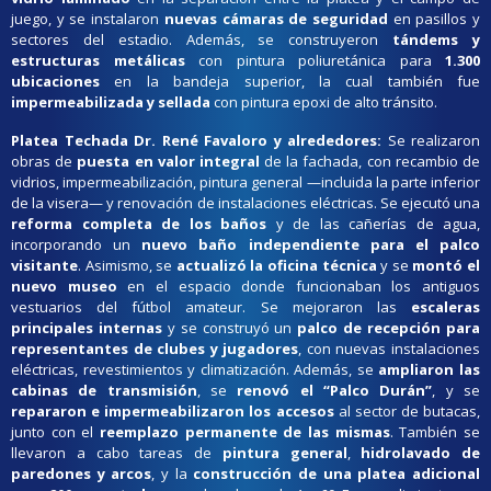
juego, y se instalaron
nuevas cámaras de seguridad
en pasillos y
sectores del estadio. Además, se construyeron
tándems y
estructuras metálicas
con pintura poliuretánica para
1.300
ubicaciones
en la bandeja superior, la cual también fue
impermeabilizada y sellada
con pintura epoxi de alto tránsito.
Platea Techada Dr. René Favaloro y alrededores:
Se realizaron
obras de
puesta en valor integral
de la fachada, con recambio de
vidrios, impermeabilización, pintura general —incluida la parte inferior
de la visera— y renovación de instalaciones eléctricas. Se ejecutó una
reforma completa de los baños
y de las cañerías de agua,
incorporando un
nuevo baño independiente para el palco
visitante
. Asimismo, se
actualizó la oficina técnica
y se
montó el
nuevo museo
en el espacio donde funcionaban los antiguos
vestuarios del fútbol amateur. Se mejoraron las
escaleras
principales internas
y se construyó un
palco de recepción para
representantes de clubes y jugadores
, con nuevas instalaciones
eléctricas, revestimientos y climatización. Además, se
ampliaron las
cabinas de transmisión
, se
renovó el “Palco Durán”
, y se
repararon e impermeabilizaron los accesos
al sector de butacas,
junto con el
reemplazo permanente de las mismas
. También se
llevaron a cabo tareas de
pintura general
,
hidrolavado de
paredones y arcos
, y la
construcción de una platea adicional