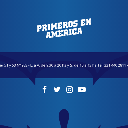
/ 51 y 53 Nº 983 - L. a V. de 9:30 a 20 hs y S. de 10 a 13 hs Tel: 221 440 2811 -