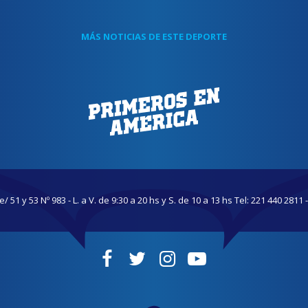
MÁS NOTICIAS DE ESTE DEPORTE
/ 51 y 53 Nº 983 - L. a V. de 9:30 a 20 hs y S. de 10 a 13 hs Tel: 221 440 2811 -