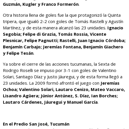
Guzmán, Kugler y Franco Formerón
.
Otra historia llena de goles fue la que protagonizó la Quinta
tripera, que igualó 2-2 con goles de Tomás Rastelli y Agustín
Martínez, y de esta manera alcanzó las 23 unidades.
Ignacio
Segobia; Felipe di Grazia, Tomás Rossia, Vicente
Plesnicar, Felipe Pagnutti; Rastelli, Juan Ignacio Córdoba;
Benjamín Carbajo; Jeremías Fontana, Benjamín Giachero
y Felipe Tesán
.
Ya sobre el cierre de las acciones tucumanas, la Sexta de
Rodrigo Roselli se impuso por 3-1 con goles de Valentino
Solari, Santiago Díaz y Justo Jáuregui, y de esta forma llegó a
23 unidades. La 2009 formó afrontó el juego con
Jeremías
Ochoa; Valentino Solari, Lautaro Cenizo, Mateo Vaccaro,
Lisandro Agüera; Júnior Antúnez, S. Díaz, Ian Borches;
Lautaro Cárdenes, Jáuregui y Manuel García
.
En el Predio San José, Tucumán