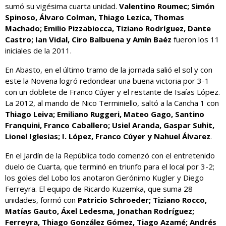
sumó su vigésima cuarta unidad.
Valentino Roumec; Simón
Spinoso, Álvaro Colman, Thiago Lezica, Thomas
Machado; Emilio Pizzabiocca, Tiziano Rodríguez, Dante
Castro; Ian Vidal, Ciro Balbuena y Amín Baéz
fueron los 11
iniciales de la 2011.
En Abasto, en el último tramo de la jornada salió el sol y con
este la Novena logró redondear una buena victoria por 3-1
con un doblete de Franco Cúyer y el restante de Isaías López.
La 2012, al mando de Nico Terminiello, saltó a la Cancha 1 con
Thiago Leiva; Emiliano Ruggeri, Mateo Gago, Santino
Franquini, Franco Caballero; Usiel Aranda, Gaspar Suhit,
Lionel Iglesias; I. López, Franco Cúyer y Nahuel Álvarez
.
En el Jardín de la República todo comenzó con el entretenido
duelo de Cuarta, que terminó en triunfo para el local por 3-2;
los goles del Lobo los anotaron Gerónimo Kugler y Diego
Ferreyra. El equipo de Ricardo Kuzemka, que suma 28
unidades, formó con
Patricio Schroeder; Tiziano Rocco,
Matías Gauto, Áxel Ledesma, Jonathan Rodríguez;
Ferreyra, Thiago González Gómez, Tiago Azamé; Andrés