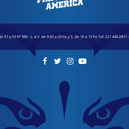
/ 51 y 53 Nº 983 - L. a V. de 9:30 a 20 hs y S. de 10 a 13 hs Tel: 221 440 2811 -