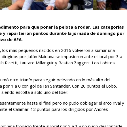
pedimento para que poner la pelota a rodar. Las categorías
nse y repartieron puntos durante la jornada de domingo por
ivo de AFA.
s, los más pequeños nacidos en 2016 volvieron a sumar una
 dirigidos por Julián Maidana se impusieron ante el local por 3 a
ín Ricetti, Lautaro Millanguir y Bastian Zaggert. Los Lobitos
sumó otro triunfo para seguir peleando en lo más alto del
a por 1 a 0 con gol de Ian Santander. Con 20 puntos el Lobo,
e siendo escolta a solo uno del líder.
esantemente hasta el final pero no pudo doblegar el arco rival y
nte el Calamar. 12 puntos para los dirigidos por Andrés
prenovena tropezó frente al local por 2 a 1 y no pudo descontarle