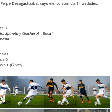
 Felipe Desagastizabal, cuyo elenco acumula 14 unidades.
ca 0
n, Spinetti y Giachero)
– Boca 1
mnasia 1
asia 0
sia 0
asia 1
(Cúyer)