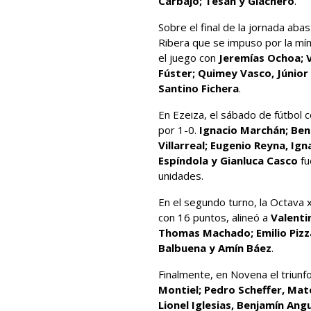
Carbajo; Tesán y Giachero
.
Sobre el final de la jornada ab
Ribera que se impuso por la mín
el juego con
Jeremías Ochoa; V
Fúster; Quimey Vasco, Júnior 
Santino Fichera
.
En Ezeiza, el sábado de fútbol
por 1-0.
Ignacio Marchán; Beni
Villarreal; Eugenio Reyna, I
Espíndola y Gianluca Casco
fu
unidades.
En el segundo turno, la Octava 
con 16 puntos, alineó a
Valenti
Thomas Machado; Emilio Pizza
Balbuena y Amín Báez
.
Finalmente, en Novena el triun
Montiel; Pedro Scheffer, Mat
Lionel Iglesias, Benjamín Ang