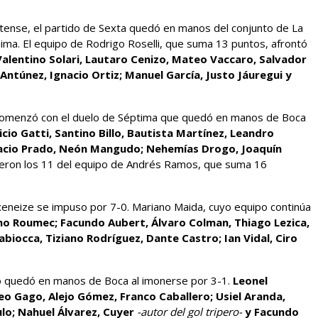
astense, el partido de Sexta quedó en manos del conjunto de La
ima. El equipo de Rodrigo Roselli, que suma 13 puntos, afrontó
alentino Solari, Lautaro Cenizo, Mateo Vaccaro, Salvador
Antúnez, Ignacio Ortiz; Manuel García, Justo Jáuregui y
 comenzó con el duelo de Séptima que quedó en manos de Boca
cio Gatti, Santino Billo, Bautista Martínez, Leandro
gnacio Prado, Neón Mangudo; Nehemías Drogo, Joaquín
eron los 11 del equipo de Andrés Ramos, que suma 16
xeneize se impuso por 7-0. Mariano Maida, cuyo equipo continúa
no Roumec; Facundo Aubert, Álvaro Colman, Thiago Lezica,
biocca, Tiziano Rodríguez, Dante Castro; Ian Vidal, Ciro
fo quedó en manos de Boca al imonerse por 3-1.
Leonel
eo Gago, Alejo Gómez, Franco Caballero; Usiel Aranda,
ulo; Nahuel Álvarez, Cuyer
-autor del gol tripero-
y Facundo