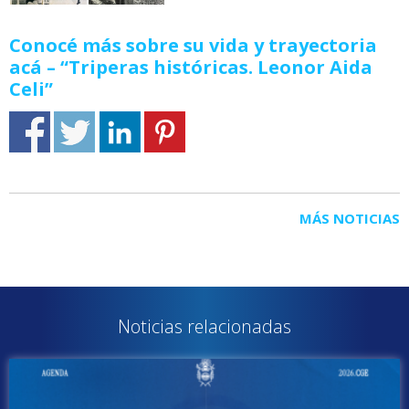
Conocé más sobre su vida y trayectoria
acá – “Triperas históricas. Leonor Aida
Celi”
MÁS NOTICIAS
Noticias relacionadas